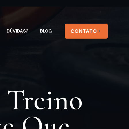
CONTATO
DÚVIDAS?
BLOG
 Treino
te Que