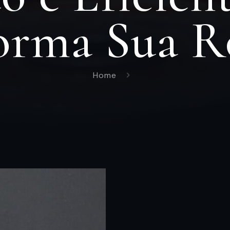
orma Sua R
Home