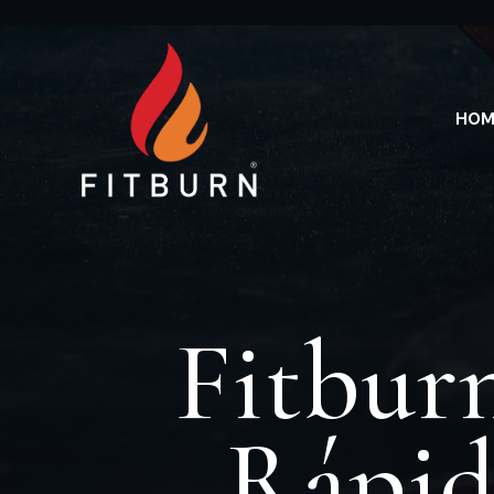
HOM
Fitbur
Rápi