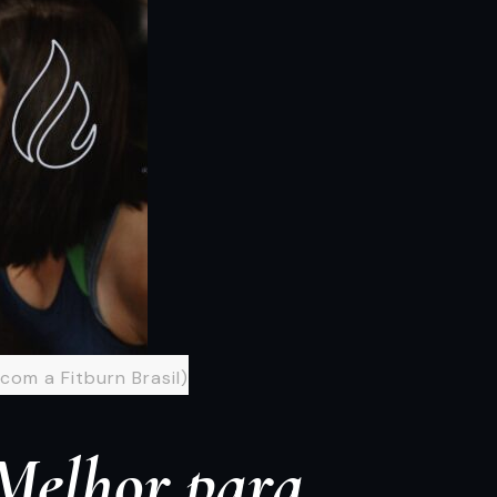
com a Fitburn Brasil)
 Melhor para