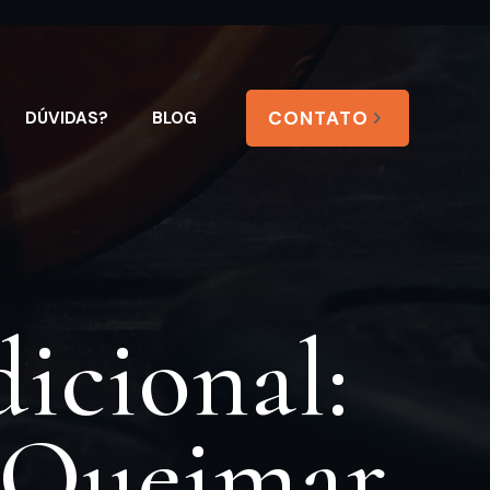
CONTATO
DÚVIDAS?
BLOG
icional:
 Queimar