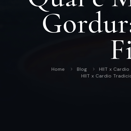
Gordur
F
Home
Blog
HIIT x Cardio
HIIT x Cardio Tradic