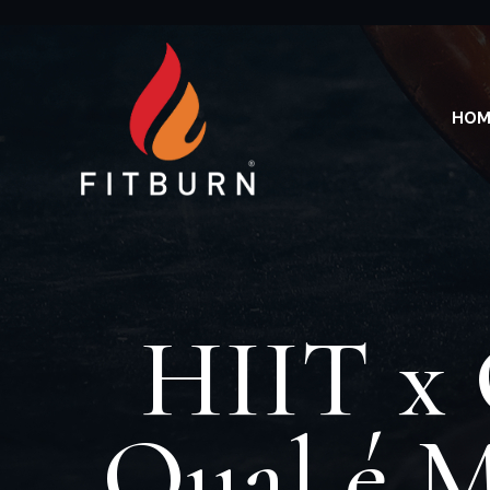
HOM
HIIT x 
Qual é 