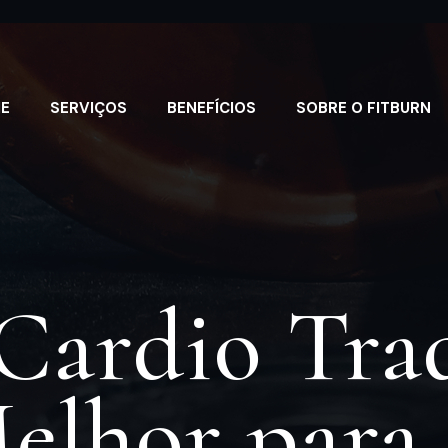
E
SERVIÇOS
BENEFÍCIOS
SOBRE O FITBURN
Cardio Trad
Melhor para