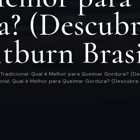
a? (Descubr
itburn Brasi
 Tradicional: Qual é Melhor para Queimar Gordura? (De
ional: Qual é Melhor para Queimar Gordura? (Descubra 