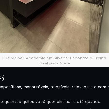
Sua Melhor Academia em Silveira: Encontre o Treino
Ideal para Você
25
 específicas, mensuráveis, atingíveis, relevantes e co
e quantos quilos você quer eliminar e até quando.