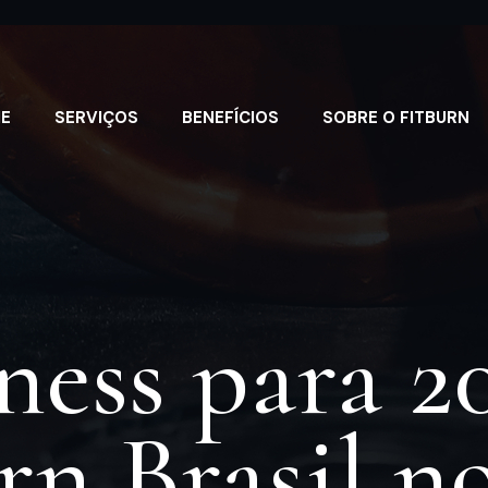
E
SERVIÇOS
BENEFÍCIOS
SOBRE O FITBURN
ness para 
rn Brasil n