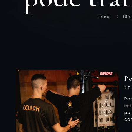
Home
Blo
P
t
Por
me
pe
co