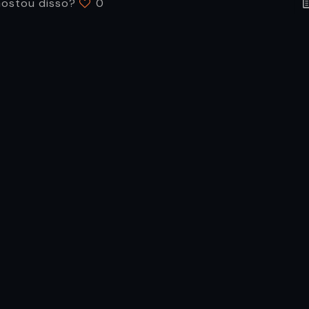
ostou disso?
0