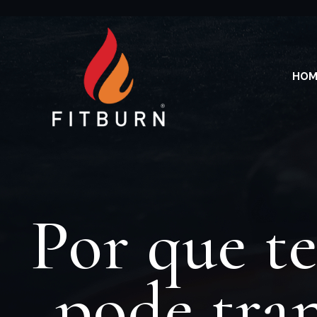
HOM
Por que t
pode tran