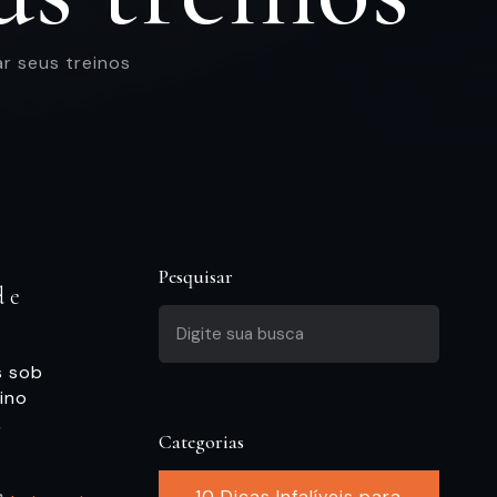
r seus treinos
Pesquisar
de
s sob
ino
,
Categorias
10 Dicas Infalíveis para