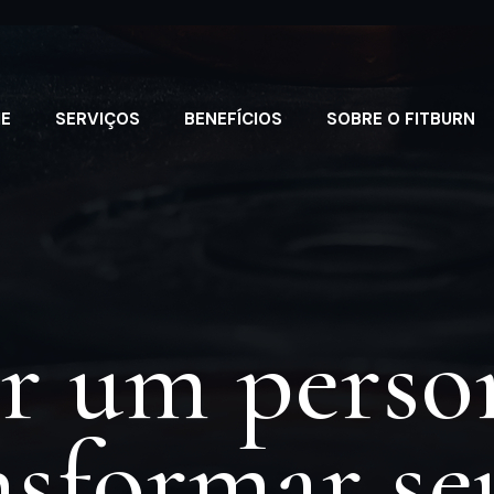
E
SERVIÇOS
BENEFÍCIOS
SOBRE O FITBURN
er um person
sformar se