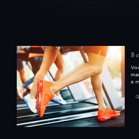
B
Vo
ma
e 
G