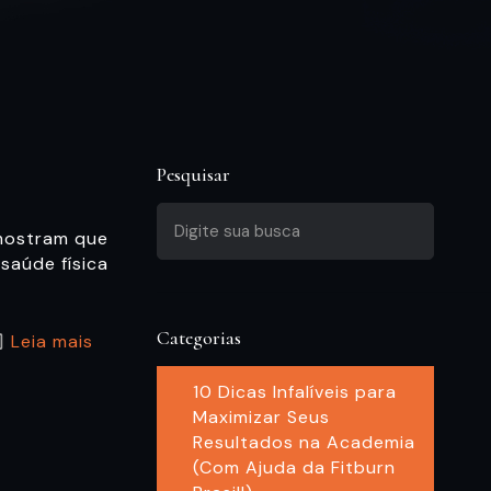
Pesquisar
mostram que
saúde física
Categorias
Leia mais
10 Dicas Infalíveis para
Maximizar Seus
Resultados na Academia
(Com Ajuda da Fitburn