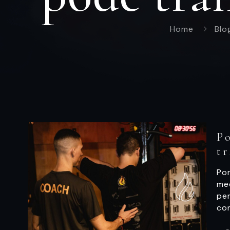
Home
Blo
P
t
Por
me
pe
co