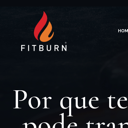
HOM
Por que t
pode tran