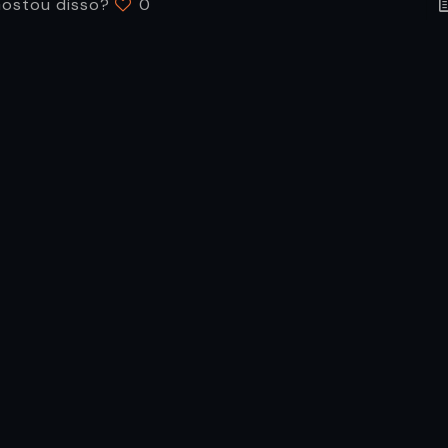
ostou disso?
0