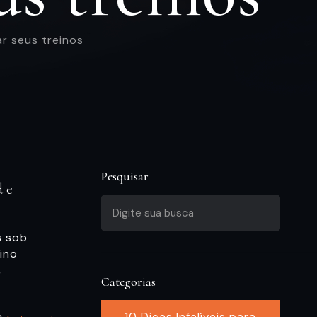
r seus treinos
Pesquisar
de
s sob
ino
,
Categorias
10 Dicas Infalíveis para