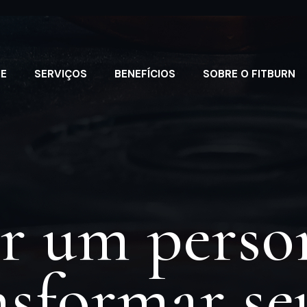
E
SERVIÇOS
BENEFÍCIOS
SOBRE O FITBURN
er um person
sformar se