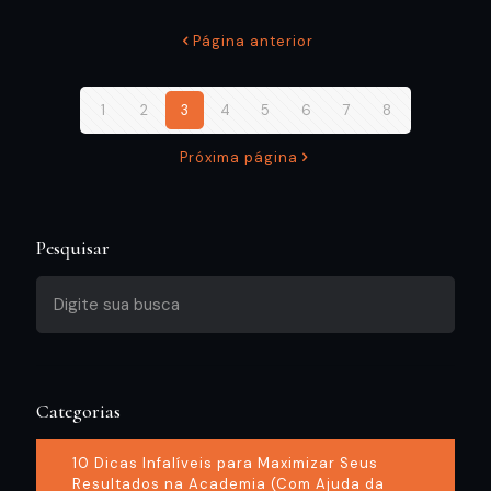
Página anterior
1
2
3
4
5
6
7
8
Próxima página
Pesquisar
Categorias
10 Dicas Infalíveis para Maximizar Seus
Resultados na Academia (Com Ajuda da