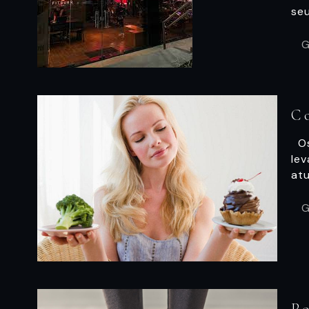
se
G
C
Os
le
atu
G