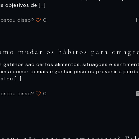
us objetivos de
[…]
ostou disso?
0
omo mudar os hábitos para emagr
 gatilhos são certos alimentos, situações e sentimen
vam a comer demais e ganhar peso ou prevenir a perd
al ou
[…]
ostou disso?
0