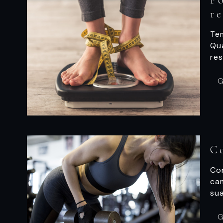
P
r
Te
Qu
res
G
C
Co
ca
su
G