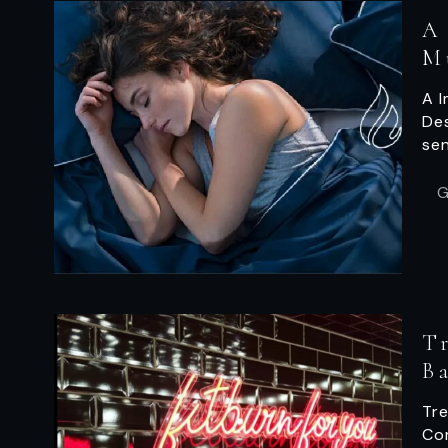
A
M
A 
De
se
G
T
B
Tre
Co