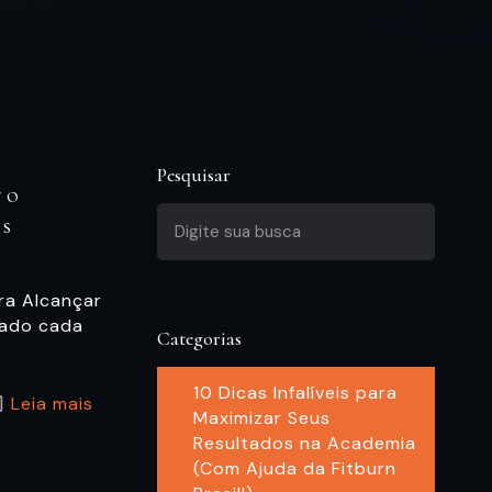
Pesquisar
ro
us
ara Alcançar
nado cada
Categorias
10 Dicas Infalíveis para
Leia mais
Maximizar Seus
Resultados na Academia
(Com Ajuda da Fitburn