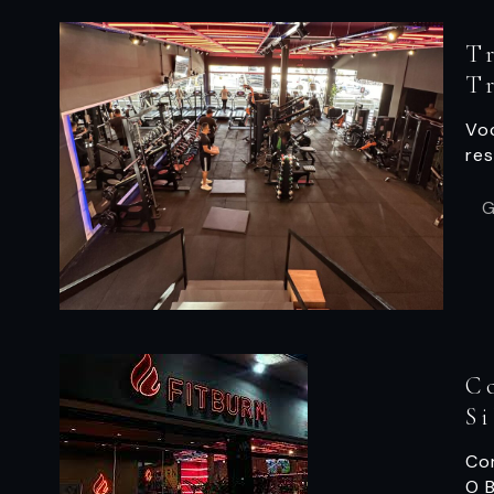
T
T
Vo
res
G
C
Si
Co
O B