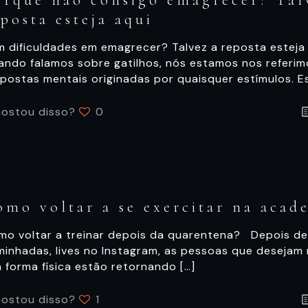
orque não consigo emagrecer? Tal
eposta esteja aqui
m dificuldades em emagrecer? Talvez a reposta estej
ando falamos sobre gatilhos, nós estamos nos referim
postas mentais originadas por quaisquer estímulos. E
ostou disso?
0
omo voltar a se exercitar na acad
mo voltar a treinar depois da quarentena? Depois d
minhadas, lives no Instagram, as pessoas que desejam
a forma física estão retornando
[…]
ostou disso?
1