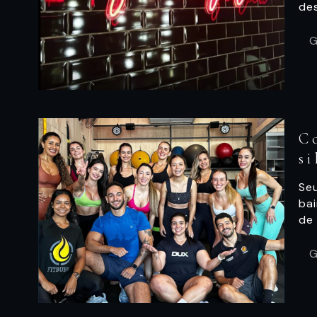
de
G
C
si
Se
ba
de
G