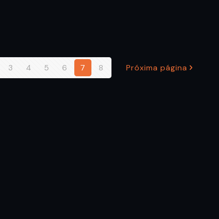
3
4
5
6
7
8
Próxima página