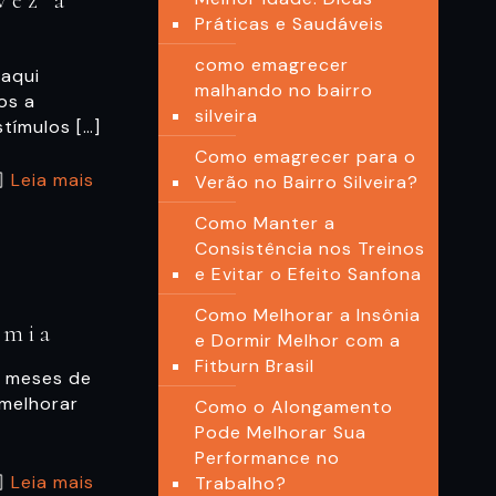
vez a
Práticas e Saudáveis
como emagrecer
a aqui
malhando no bairro
os a
silveira
stímulos
[…]
Como emagrecer para o
Leia mais
Verão no Bairro Silveira?
Como Manter a
Consistência nos Treinos
e Evitar o Efeito Sanfona
Como Melhorar a Insônia
emia
e Dormir Melhor com a
Fitburn Brasil
e meses de
 melhorar
Como o Alongamento
Pode Melhorar Sua
Performance no
Leia mais
Trabalho?