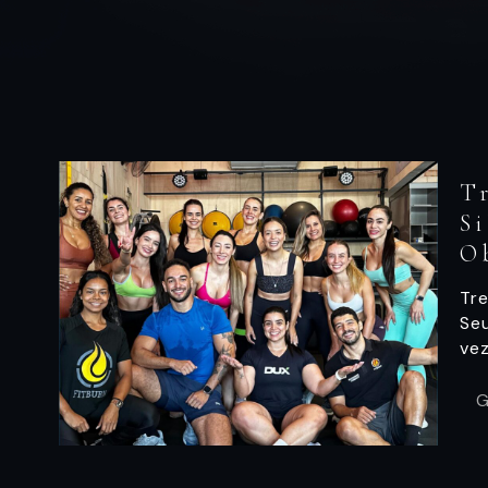
T
S
O
Tre
Se
vez
G