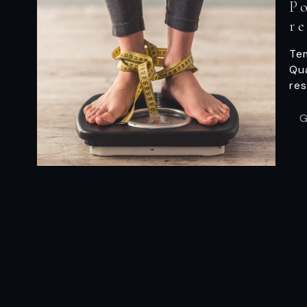
P
r
Te
Qu
res
G