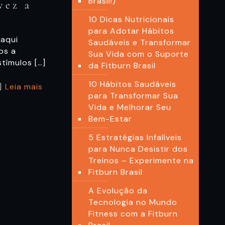
Brasil!)
vez a
10 Dicas Nutricionais
para Adotar Hábitos
a aqui
Saudáveis e Transformar
os a
Sua Vida com o Suporte
stímulos
[…]
da Fitburn Brasil
10 Hábitos Saudáveis
Leia mais
para Transformar Sua
Vida e Melhorar Seu
Bem-Estar
5 Estratégias Infalíveis
para Nunca Desistir dos
Treinos – Experimente na
Fitburn Brasil
A Evolução da
Tecnologia no Mundo
Fitness com a Fitburn