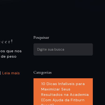
Pesquisar
ecer!
tos que nos
a de peso
Categorias
Leia mais
10 Dicas Infalíveis para
Maximizar Seus
Resultados na Academia
(Com Ajuda da Fitburn