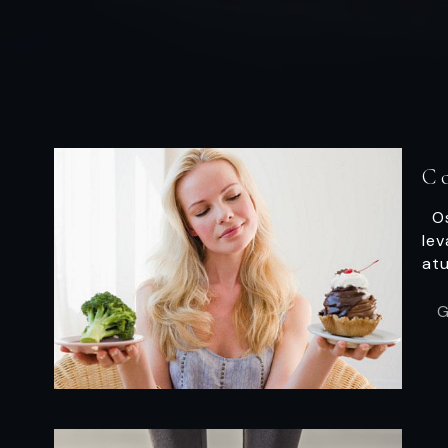
C
Os
le
atu
G